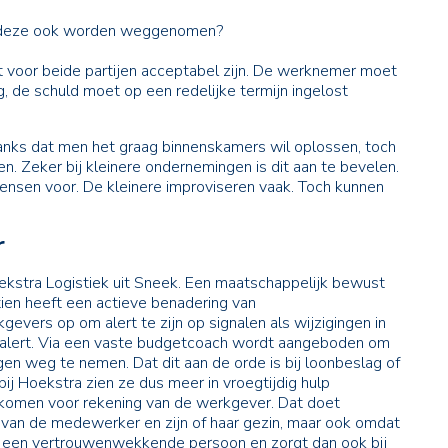
n deze ook worden weggenomen?
t voor beide partijen acceptabel zijn. De werknemer moet
, de schuld moet op een redelijke termijn ingelost
anks dat men het graag binnenskamers wil oplossen, toch
n. Zeker bij kleinere ondernemingen is dit aan te bevelen.
mensen voor. De kleinere improviseren vaak. Toch kunnen
r
Hoekstra Logistiek uit Sneek. Een maatschappelijk bewust
tien heeft een actieve benadering van
evers op om alert te zijn op signalen als wijzigingen in
jk alert. Via een vaste budgetcoach wordt aangeboden om
rgen weg te nemen. Dat dit aan de orde is bij loonbeslag of
ij Hoekstra zien ze dus meer in vroegtijdig hulp
komen voor rekening van de werkgever. Dat doet
n van de medewerker en zijn of haar gezin, maar ook omdat
s een vertrouwenwekkende persoon en zorgt dan ook bij