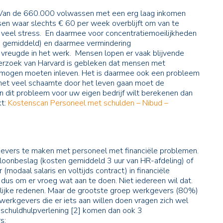
. Van de 660.000 volwassen met een erg laag inkomen
sen waar slechts € 60 per week overblijft om van te
 veel stress. En daarmee voor concentratiemoeilijkheden
n gemiddeld) en daarmee vermindering
e vreugde in het werk. Mensen lopen er vaak blijvende
erzoek van Harvard is gebleken dat mensen met
mogen moeten inleven. Het is daarmee ook een probleem
t veel schaamte door het leven gaan moet de
 dit probleem voor uw eigen bedrijf wilt berekenen dan
kt:
Kostenscan Personeel met schulden – Nibud –
evers te maken met personeel met financiële problemen.
 loonbeslag (kosten gemiddeld 3 uur van HR-afdeling) of
daal salaris en voltijds contract) in financiële
us om er vroeg wat aan te doen. Niet iedereen wil dat.
lijke redenen. Maar de grootste groep werkgevers (80%)
werkgevers die er iets aan willen doen vragen zich wel
de schuldhulpverlening [2] komen dan ook 3
s: