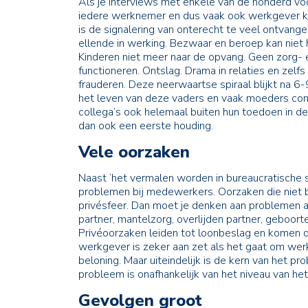
Als je interviews met enkele van de honderd voo
iedere werknemer en dus vaak ook werkgever ka
is de signalering van onterecht te veel ontvang
ellende in werking. Bezwaar en beroep kan niet h
Kinderen niet meer naar de opvang. Geen zorg- en
functioneren. Ontslag. Drama in relaties en zel
frauderen. Deze neerwaartse spiraal blijkt na 6-9
het leven van deze vaders en vaak moeders com
collega’s ook helemaal buiten hun toedoen in d
dan ook een eerste houding.
Vele oorzaken
Naast ‘het vermalen worden in bureaucratische s
problemen bij medewerkers. Oorzaken die niet b
privésfeer. Dan moet je denken aan problemen al
partner, mantelzorg, overlijden partner, geboorte
Privéoorzaken leiden tot loonbeslag en komen 
werkgever is zeker aan zet als het gaat om wer
beloning. Maar uiteindelijk is de kern van het pro
probleem is onafhankelijk van het niveau van h
Gevolgen groot