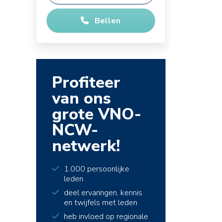
Bellen
Profiteer
van ons
grote VNO-
NCW-
netwerk!
1.000 persoonlijke
leden
deel ervaringen, kennis
en twijfels met leden
heb invloed op regionale