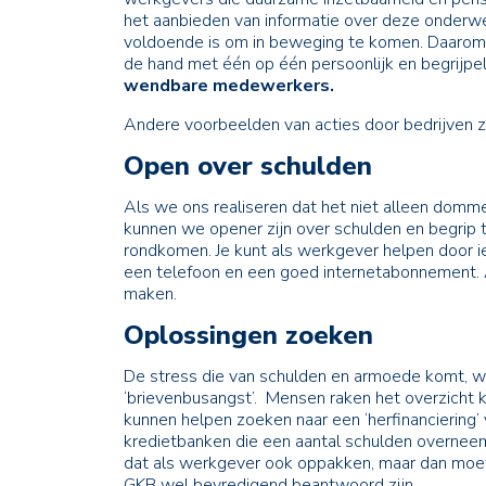
het aanbieden van informatie over deze onderwe
voldoende is om in beweging te komen. Daarom
de hand met één op één persoonlijk en begrijpeli
wendbare medewerkers.
Andere voorbeelden van acties door bedrijven zi
Open over schulden
Als we ons realiseren dat het niet alleen dom
kunnen we opener zijn over schulden en begrip
rondkomen. Je kunt als werkgever helpen door ie
een telefoon en een goed internetabonnement. 
maken.
Oplossingen zoeken
De stress die van schulden en armoede komt, 
‘brievenbusangst’. Mensen raken het overzicht
kunnen helpen zoeken naar een ‘herfinanciering’
kredietbanken die een aantal schulden overneemt
dat als werkgever ook oppakken, maar dan moet
GKB wel bevredigend beantwoord zijn.