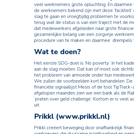
veel werknemers grote opluchting. En daarmee 
de werknemers bekend zijn met deze ‘faciliteit
slag te gaan en vroegtijdig problemen te voor
terug wat de status is van een traject met de
dat medewerkers afgeleiden naar grote financie
gezamenlijke belang van een zorgvrije werknem
procedure van te maken en daarmee drempels
Wat te doen?
Het eerste SDG-doel is ‘No poverty’. In het ka
aan de slag moeten. Dat kan of moet ook dichtbij
het probleem van armoede onder hun medewerker
We zullen de voorbeelden kort behandelen. De hu
financiële signaallijst Mesis of de tool TipTrack
afgelopen maanden zien we een bank als de Rab
‘praten over geld challenge’. Kortom er is veel
uit:
Prikkl (www.prikkl.nl)
Prikkl creëert beweging door onafhankelijk finan
werkgevers die duurzame inzetbaarheid en pensi