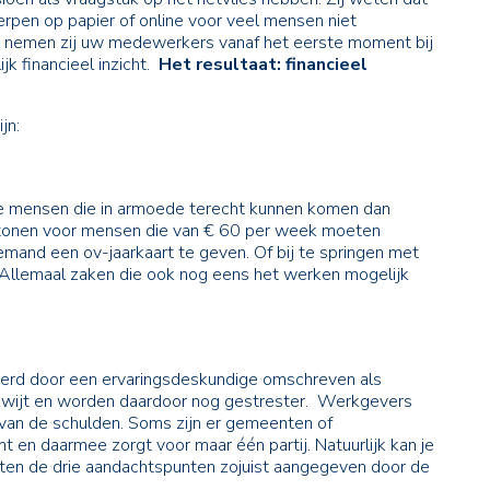
rpen op papier of online voor veel mensen niet
 nemen zij uw medewerkers vanaf het eerste moment bij
jk financieel inzicht.
Het
r
esultaat: financieel
jn:
me mensen die in armoede terecht kunnen komen dan
 tonen voor mensen die van € 60 per week moeten
mand een ov-jaarkaart te geven. Of bij te springen met
Allemaal zaken die ook nog eens het werken mogelijk
werd door een ervaringsdeskundige omschreven als
 kwijt en worden daardoor nog gestrester. Werkgevers
 van de schulden. Soms zijn er gemeenten of
 en daarmee zorgt voor maar één partij. Natuurlijk kan je
en de drie aandachtspunten zojuist aangegeven door de