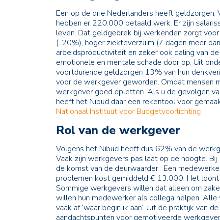
Een op de drie Nederlanders heeft geldzorgen
hebben er 220.000 betaald werk. Er zijn salaris
leven. Dat geldgebrek bij werkenden zorgt voor
(-20%), hoger ziekteverzuim (7 dagen meer da
arbeidsproductiviteit en zeker ook daling van d
emotionele en mentale schade door op. Uit ond
voortdurende geldzorgen 13% van hun denkver
voor de werkgever geworden. Omdat mensen me
werkgever goed opletten. Als u de gevolgen van
heeft het Nibud daar een rekentool voor gemaa
Nationaal Instituut voor Budgetvoorlichting
Rol van de werkgever
Volgens het Nibud heeft dus 62% van de werkg
Vaak zijn werkgevers pas laat op de hoogte. Bij
de komst van de deurwaarder. Een medewerker (mo
problemen kost gemiddeld € 13.000. Het loont d
Sommige werkgevers willen dat alleen om zake
willen hun medewerker als collega helpen. Alle 
vaak af ‘waar begin ik aan’. Uit de praktijk van 
aandachtspunten voor gemotiveerde werkgever