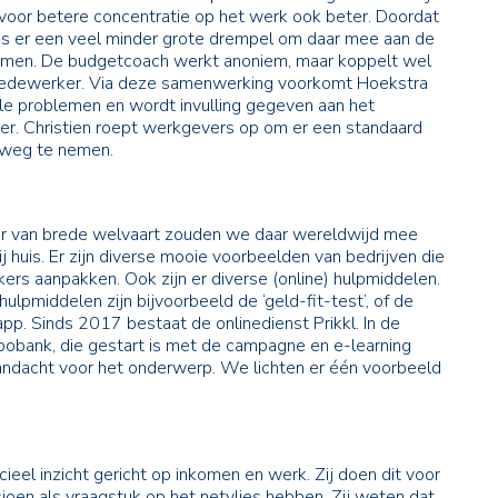
voor betere concentratie op het werk ook beter. Doordat
’ is er een veel minder grote drempel om daar mee aan de
komen. De budgetcoach werkt anoniem, maar koppelt wel
 medewerker. Via deze samenwerking voorkomt Hoekstra
le problemen en wordt invulling gegeven aan het
er. Christien roept werkgevers op om er een standaard
 weg te nemen.
der van brede welvaart zouden we daar wereldwijd mee
 huis. Er zijn diverse mooie voorbeelden van bedrijven die
s aanpakken. Ook zijn er diverse (online) hulpmiddelen.
lpmiddelen zijn bijvoorbeeld de ‘geld-fit-test’, of de
-app. Sinds 2017 bestaat de onlinedienst Prikkl. In de
obank, die gestart is met de campagne en e-learning
 aandacht voor het onderwerp. We lichten er één voorbeeld
cieel inzicht gericht op inkomen en werk. Zij doen dit voor
oen als vraagstuk op het netvlies hebben. Zij weten dat