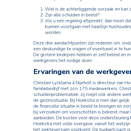
Wat is de achterliggende oorzaak en ka
Zijn alle schulden in beeld?
Als u een regeling afspreekt, dan moet da
kunnen voortgaan met haar/zijn huishouding
worden.
Deze drie aandachtpunten zijn redenen om, ond
een deskundige te vragen of eventueel in te hure
De grotere bedrijven hebben er zelf beleid en 
werkgevers het nodige doen.
Ervaringen van de werkgeve
Christien Lycklama à Nijeholt is directeur van 
familiebedrijf met zo’n 175 medewerkers. Chris
schuldenproblematiek, zij roept ook andere werkg
de gezinssituatie. Bij Hoekstra is men dan geli
de financiële situatie in beeld te brengen en zo
bij verzoeken om voorschotten is bekend, maar b
aanbieden. De kosten voor deze ondersteuning 
Hoekstra met volle overgave, vanuit het welzij
het ziekteverzuim voorkomt. De budgetcoach i