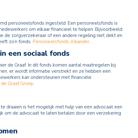
aamd personeelsfonds ingesteld. Een personeelsfonds is
 medewerkers om elkaar financieel te helpen. Bijvoorbeeld
e de zorgverzekeraar of een andere regeling niet dekt en
eeft zo’n fonds:
Personeelsfonds Alliander
.
n een sociaal fonds
ier de Graaf. In dit fonds komen aantal maatregelen bij
nen, er wordt informatie verstrekt en ze hebben een
dewerkers kan ondersteunen met financiële
r de Graaf Groep
 te draaien is het mogelijk met hulp van een advocaat een
lijk om de advocaat te laten betalen door een verzekering
komen