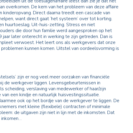
rbeelden uit de toeslagenaffaire leest dan zie je dat het
n overkomen. De kern van het probleem van deze affaire
en kinderopvang. Direct daarna treedt een cascade van
elpen, want direct gaat ‘het systeem’ over tot korting.
 huurtoeslag. Uit-huis-zetting. Stress en niet
fs ouders die door hun familie werd aangesproken op het
 jaar later onterecht in werking te zijn getreden. Dan is
pleet verwoest. Het leert ons als werkgevers dat onze
e problemen kunnen komen. Uitstel van oordeelsvorming is
telsels’ zijn er nog veel meer oorzaken van financiële
ij de werkgever liggen. Levensgebeurtenissen in
s scheiding, verslaving van medewerker of haar/zijn
 van een kindje en natuurlijk huisvestingssituatie.
daarmee ook op het bordje van de werkgever te liggen. De
knemers met kleine (flexibele) contracten of minimale
bleem: de uitgaven zijn niet in lijn met de inkomsten. Dat
et inkomen…