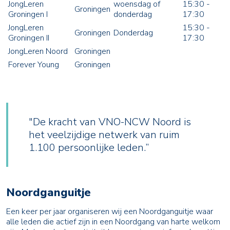
JongLeren
woensdag of
15:30 -
Groningen
Groningen I
donderdag
17:30
JongLeren
15:30 -
Groningen
Donderdag
Groningen II
17:30
JongLeren Noord
Groningen
Forever Young
Groningen
"De kracht van VNO-NCW Noord is
het veelzijdige netwerk van ruim
1.100 persoonlijke leden.”
Noordganguitje
Een keer per jaar organiseren wij een Noordganguitje waar
alle leden die actief zijn in een Noordgang van harte welkom