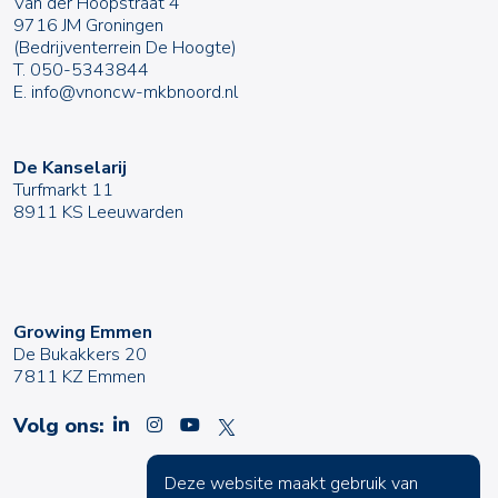
Van der Hoopstraat 4
9716 JM Groningen
(Bedrijventerrein De Hoogte)
T.
050-5343844
E.
info@vnoncw-mkbnoord.nl
De Kanselarij
Turfmarkt 11
8911 KS Leeuwarden
Growing Emmen
De Bukakkers 20
7811 KZ Emmen
Volg ons:
Deze website maakt gebruik van