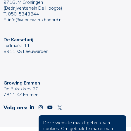
9716 JM Groningen
(Bedrijventerrein De Hoogte)
T.
050-5343844
E.
info@vnoncw-mkbnoord.nl
De Kanselarij
Turfmarkt 11
8911 KS Leeuwarden
Growing Emmen
De Bukakkers 20
7811 KZ Emmen
Volg ons:
Deze website maakt gebruik van
cookies. Om gebruik te maken van