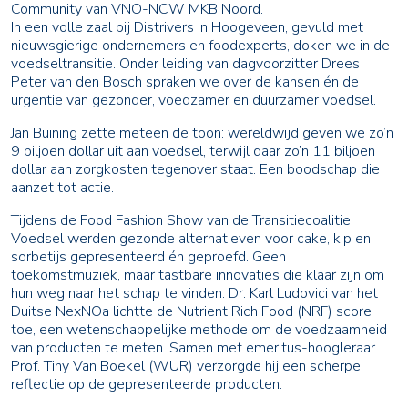
Community van VNO-NCW MKB Noord.
In een volle zaal bij Distrivers in Hoogeveen, gevuld met
nieuwsgierige ondernemers en foodexperts, doken we in de
voedseltransitie. Onder leiding van dagvoorzitter Drees
Peter van den Bosch spraken we over de kansen én de
urgentie van gezonder, voedzamer en duurzamer voedsel.
Jan Buining zette meteen de toon: wereldwijd geven we zo’n
9 biljoen dollar uit aan voedsel, terwijl daar zo’n 11 biljoen
dollar aan zorgkosten tegenover staat. Een boodschap die
aanzet tot actie.
Tijdens de Food Fashion Show van de Transitiecoalitie
Voedsel werden gezonde alternatieven voor cake, kip en
sorbetijs gepresenteerd én geproefd. Geen
toekomstmuziek, maar tastbare innovaties die klaar zijn om
hun weg naar het schap te vinden. Dr. Karl Ludovici van het
Duitse NexNOa lichtte de Nutrient Rich Food (NRF) score
toe, een wetenschappelijke methode om de voedzaamheid
van producten te meten. Samen met emeritus-hoogleraar
Prof. Tiny Van Boekel (WUR) verzorgde hij een scherpe
reflectie op de gepresenteerde producten.