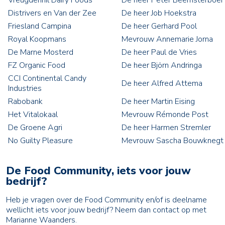
Vreugdenhil Dairy Foods
De heer Peter Beemsterboer
Distrivers en Van der Zee
De heer Job Hoekstra
Friesland Campina
De heer Gerhard Pool
Royal Koopmans
Mevrouw Annemarie Jorna
De Marne Mosterd
De heer Paul de Vries
FZ Organic Food
De heer Björn Andringa
CCI Continental Candy
De heer Alfred Attema
Industries
Rabobank
De heer Martin Eising
Het Vitalokaal
Mevrouw Rémonde Post
De Groene Agri
De heer Harmen Stremler
No Guilty Pleasure
Mevrouw Sascha Bouwknegt
De Food Community, iets voor jouw
bedrijf?
Heb je vragen over de Food Community en/of is deelname
wellicht iets voor jouw bedrijf? Neem dan contact op met
Marianne Waanders.