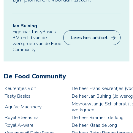
Jan Buining
Eigenaar TastyBasics
B.V. en lid van de
Lees het artikel
werkgroep van de Food
Community
De Food Community
Keurentjes v.o.f
De heer Frans Keurentjes (voo
Tasty Basics
De heer Jan Buining (lid werk
Mevrouw Jantje Schiphorst (li
Agrifac Machinery
werkgroep)
Royal Steensma
De heer Rimmert de Jong
Royal A-ware
De heer Klaas de Jong