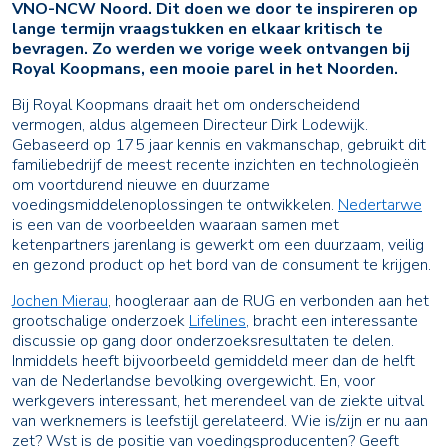
VNO-NCW Noord. Dit doen we door te inspireren op
lange termijn vraagstukken en elkaar kritisch te
bevragen. Zo werden we vorige week ontvangen bij
Royal Koopmans, een mooie parel in het Noorden.
Bij Royal Koopmans draait het om onderscheidend
vermogen, aldus algemeen Directeur Dirk Lodewijk.
Gebaseerd op 175 jaar kennis en vakmanschap, gebruikt dit
familiebedrijf de meest recente inzichten en technologieën
om voortdurend nieuwe en duurzame
voedingsmiddelenoplossingen te ontwikkelen.
Nedertarwe
is een van de voorbeelden waaraan samen met
ketenpartners jarenlang is gewerkt om een duurzaam, veilig
en gezond product op het bord van de consument te krijgen.
Jochen Mierau
, hoogleraar aan de RUG en verbonden aan het
grootschalige onderzoek
Lifelines
, bracht een interessante
discussie op gang door onderzoeksresultaten te delen.
Inmiddels heeft bijvoorbeeld gemiddeld meer dan de helft
van de Nederlandse bevolking overgewicht. En, voor
werkgevers interessant, het merendeel van de ziekte uitval
van werknemers is leefstijl gerelateerd. Wie is/zijn er nu aan
zet? Wst is de positie van voedingsproducenten? Geeft