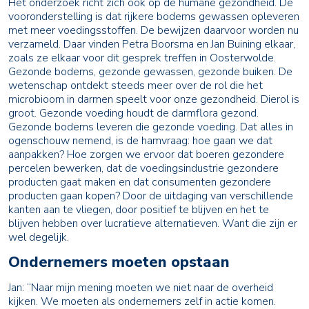
Het onderzoek richt zich ook op de humane gezondheid. De
vooronderstelling is dat rijkere bodems gewassen opleveren
met meer voedingsstoffen. De bewijzen daarvoor worden nu
verzameld. Daar vinden Petra Boorsma en Jan Buining elkaar,
zoals ze elkaar voor dit gesprek treffen in Oosterwolde.
Gezonde bodems, gezonde gewassen, gezonde buiken. De
wetenschap ontdekt steeds meer over de rol die het
microbioom in darmen speelt voor onze gezondheid. Dierol is
groot. Gezonde voeding houdt de darmflora gezond.
Gezonde bodems leveren die gezonde voeding. Dat alles in
ogenschouw nemend, is de hamvraag: hoe gaan we dat
aanpakken? Hoe zorgen we ervoor dat boeren gezondere
percelen bewerken, dat de voedingsindustrie gezondere
producten gaat maken en dat consumenten gezondere
producten gaan kopen? Door de uitdaging van verschillende
kanten aan te vliegen, door positief te blijven en het te
blijven hebben over lucratieve alternatieven. Want die zijn er
wel degelijk.
Ondernemers moeten opstaan
Jan: “Naar mijn mening moeten we niet naar de overheid
kijken. We moeten als ondernemers zelf in actie komen.