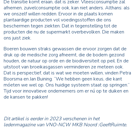
De transitie komt eraan, dat is zeker. Vleesconsumptie zal
afnemen, zuivelconsumptie ook, kan niet anders. Althans: als
we onszelf willen redden. Ervoor in de plaats komen
plantaardige producten vol voedingsstoffen die ons
beschermen tegen ziekten. Dat in tegenstelling tot de
producten die nu de supermarkt overbevolken. Die maken
ons juist ziek.
Boeren bouwen straks gewassen die ervoor zorgen dat de
druk op de medische zorg afneemt, die de bodem gezond
houden, de natuur op orde en de biodiversiteit op peil. En de
uitstoot van broeikasgassen verminderen ze meteen ook.
Dat is perspectief, dat is wat we moeten willen, vinden Petra
Boorsma en Jan Buining. “We hebben geen keus, die kant
móeten we wel op. Ons huidige systeem staat op springen.’’
Tijd voor innovatieve ondernemers om er nú op te duiken en
de kansen te pakken!
Dit artikel is eerder in 2023 verschenen in het
ledenmagazine van VNO-NCW MKB Noord :GeeftRuimte.