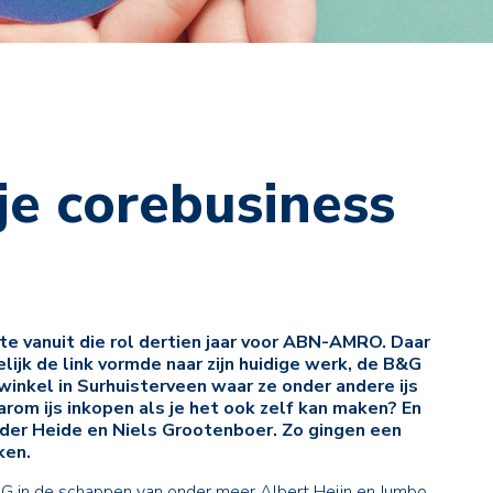
 je corebusiness
kte vanuit die rol dertien jaar voor ABN-AMRO. Daar
lijk de link vormde naar zijn huidige werk, de B&G
n winkel in Surhuisterveen waar ze onder andere ijs
arom ijs inkopen als je het ook zelf kan maken? En
 der Heide en Niels Grootenboer. Zo gingen een
ken.
G in de schappen van onder meer Albert Heijn en Jumbo.