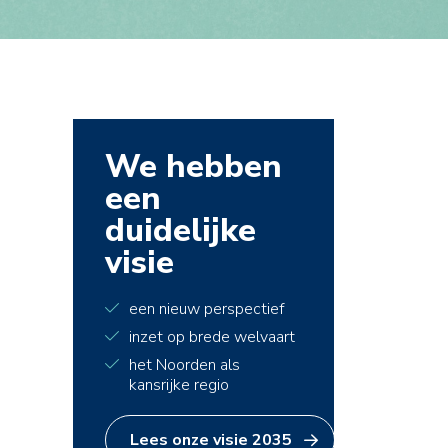
We hebben
een
duidelijke
visie
een nieuw perspectief
inzet op brede welvaart
het Noorden als
kansrijke regio
Lees onze visie 2035