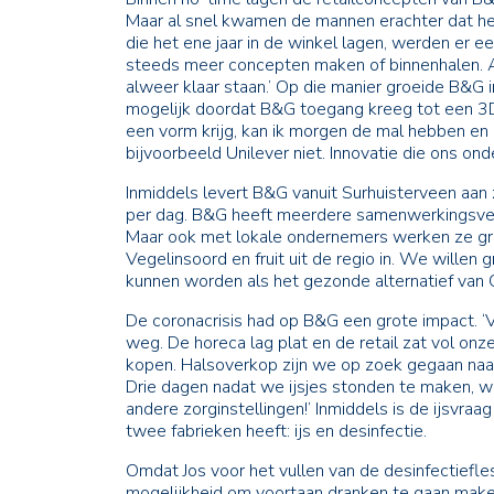
Maar al snel kwamen de mannen erachter dat het
die het ene jaar in de winkel lagen, werden er ee
steeds meer concepten maken of binnenhalen. Al
alweer klaar staan.’ Op die manier groeide B&G in
mogelijk doordat B&G toegang kreeg tot een 3D
een vorm krijg, kan ik morgen de mal hebben en h
bijvoorbeeld Unilever niet. Innovatie die ons ond
Inmiddels levert B&G vanuit Surhuisterveen aan 
per dag. B&G heeft meerdere samenwerkingsverb
Maar ook met lokale ondernemers werken ze graag
Vegelinsoord en fruit uit de regio in. We wille
kunnen worden als het gezonde alternatief van O
De coronacrisis had op B&G een grote impact. ‘
weg. De horeca lag plat en de retail zat vol onz
kopen. Halsoverkop zijn we op zoek gegaan naa
Drie dagen nadat we ijsjes stonden te maken, 
andere zorginstellingen!’ Inmiddels is de ijsvra
twee fabrieken heeft: ijs en desinfectie.
Omdat Jos voor het vullen van de desinfectiefl
mogelijkheid om voortaan dranken te gaan maken.