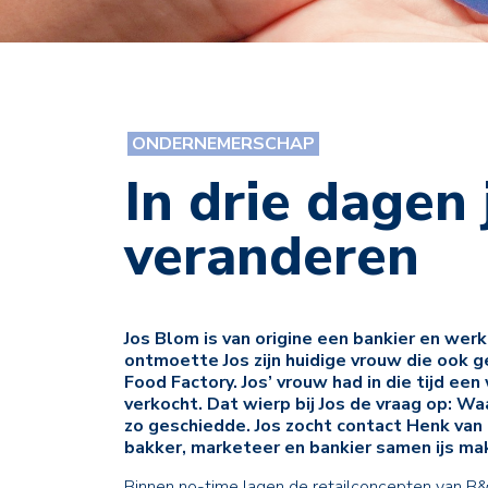
ONDERNEMERSCHAP
In drie dagen
veranderen
Jos Blom is van origine een bankier en wer
ontmoette Jos zijn huidige vrouw die ook ge
Food Factory. Jos’ vrouw had in die tijd ee
verkocht. Dat wierp bij Jos de vraag op: Wa
zo geschiedde. Jos zocht contact Henk van
bakker, marketeer en bankier samen ijs ma
Binnen no-time lagen de retailconcepten van B&