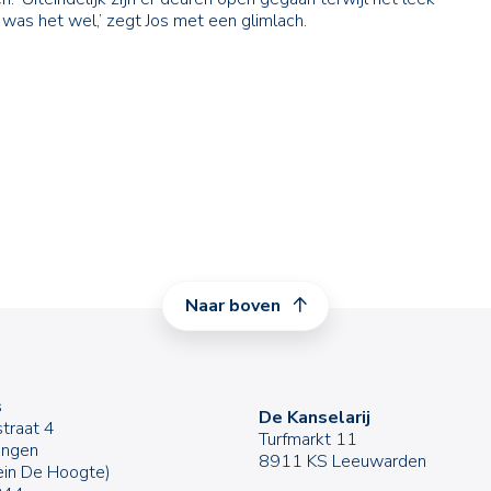
 was het wel,’ zegt Jos met een glimlach.
Naar boven
s
De Kanselarij
traat 4
Turfmarkt 11
ingen
8911 KS Leeuwarden
rein De Hoogte)