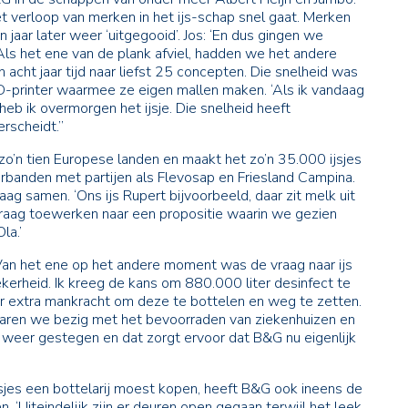
 verloop van merken in het ijs-schap snel gaat. Merken
n jaar later weer ‘uitgegooid’. Jos: ‘En dus gingen we
s het ene van de plank afviel, hadden we het andere
 acht jaar tijd naar liefst 25 concepten. Die snelheid was
-printer waarmee ze eigen mallen maken. ‘Als ik vandaag
eb ik overmorgen het ijsje. Die snelheid heeft
erscheidt.”
zo’n tien Europese landen en maakt het zo’n 35.000 ijsjes
anden met partijen als Flevosap en Friesland Campina.
 samen. ‘Ons ijs Rupert bijvoorbeeld, daar zit melk uit
n graag toewerken naar een propositie waarin we gezien
la.’
Van het ene op het andere moment was de vraag naar ijs
ekerheid. Ik kreeg de kans om 880.000 liter desinfect te
r extra mankracht om deze te bottelen en weg te zetten.
waren we bezig met het bevoorraden van ziekenhuizen en
ag weer gestegen en dat zorgt ervoor dat B&G nu eigenlijk
esjes een bottelarij moest kopen, heeft B&G ook ineens de
 ‘Uiteindelijk zijn er deuren open gegaan terwijl het leek