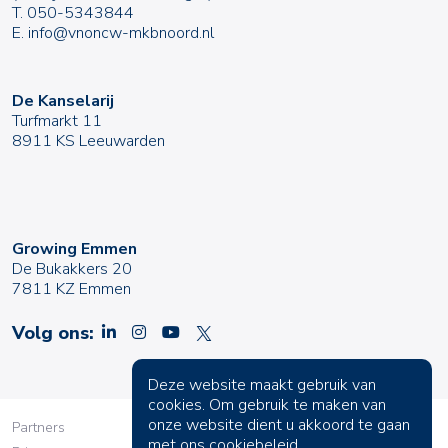
T.
050-5343844
E.
info@vnoncw-mkbnoord.nl
De Kanselarij
Turfmarkt 11
8911 KS Leeuwarden
Growing Emmen
De Bukakkers 20
7811 KZ Emmen
Volg ons:
Deze website maakt gebruik van
cookies. Om gebruik te maken van
onze website dient u akkoord te gaan
Partners
met ons
cookiebeleid
.