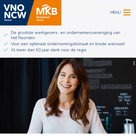
MENU
De grootste werkgevers- en ondernemersvereniging van
het Noorden
Voor een optimaal ondernemingsklimaat en brede welvaart
Al meer dan 50 jaar sterk voor de regio