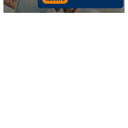
ONDERNEMERSCHAP
Ondersteuning voor
werkgevers en
werknemers in Oost-
Groningen
VNO-NCW MKB Noord, Welstad en Protestantse
Kerk Nederland (PKN) starten in het kader van de
Regiodeal Oost-Groningen een project om hulp te
bieden aan werkgevers én hun werknemers bij
armoede- en sch