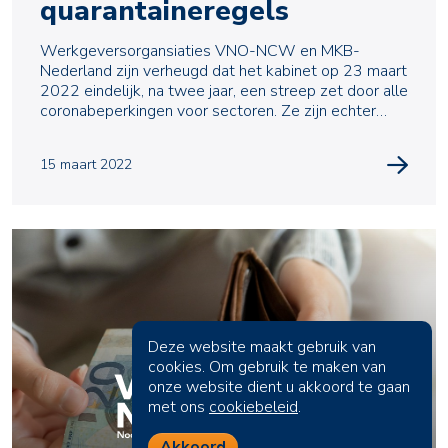
quarantaineregels
Werkgeversorgansiaties VNO-NCW en MKB-
Nederland zijn verheugd dat het kabinet op 23 maart
2022 eindelijk, na twee jaar, een streep zet door alle
coronabeperkingen voor sectoren. Ze zijn echter
teleurg
15 maart 2022
Deze website maakt gebruik van
cookies. Om gebruik te maken van
onze website dient u akkoord te gaan
met ons
cookiebeleid
.
Akkoord