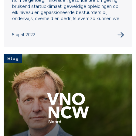
Ruimte genoeg, innovatief, gezonde leefomgeving,
bruisend startupklimaat, geweldige opleidingen op
elk niveau en gepassioneerde bestuurders bij
onderwijs, overheid en bedrijfsleven: zo kunnen we
het N
5 april 2022
Blog