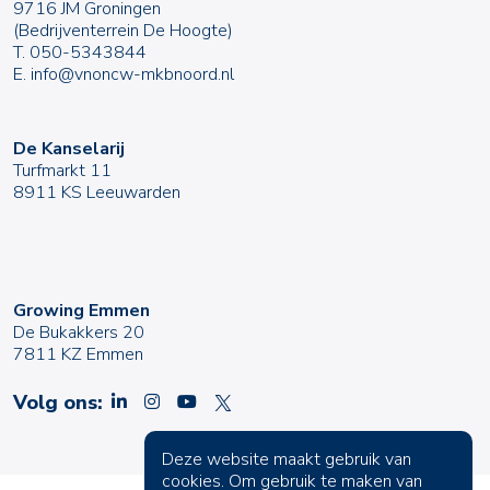
9716 JM Groningen
(Bedrijventerrein De Hoogte)
T.
050-5343844
E.
info@vnoncw-mkbnoord.nl
De Kanselarij
Turfmarkt 11
8911 KS Leeuwarden
Growing Emmen
De Bukakkers 20
7811 KZ Emmen
Volg ons:
Deze website maakt gebruik van
cookies. Om gebruik te maken van