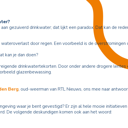
ater?
an gezuiverd drinkwater; dat lijkt een paradox. Dat kan de reden
 wateroverlast door regen. Een voorbeeld is de overstromingen o
at kan je dan doen?
igende drinkwatertekorten. Door onder andere drogere lentes en
voorbeeld glazenbewassing.
 den Berg
, oud-weerman van RTL Nieuws, ons mee naar antwoord
mgeving waar je bent gevestigd? Er zijn al hele mooie initiatie
rd. De volgende deskundigen komen ook aan het woord: