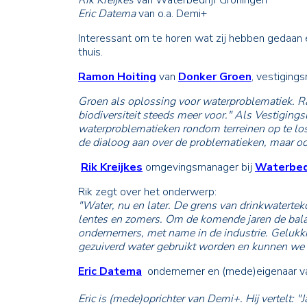
Rik Kreijkes
van Waterbedrijf Groningen
Eric Datema
van o.a. Demi+
Interessant om te horen wat zij hebben gedaan e
thuis.
Ramon Hoiting
van
Donker Groen
, vestiging
Groen als oplossing voor waterproblematiek. Ra
biodiversiteit steeds meer voor." Als Vestigin
waterproblematieken rondom terreinen op te losse
de dialoog aan over de problematieken, maar o
Rik Kreijkes
omgevingsmanager bij
Waterbedr
Rik zegt over het onderwerp:
"Water, nu en later. De grens van drinkwatertek
lentes en zomers. Om de komende jaren de balan
ondernemers, met name in de industrie. Gelukkig
gezuiverd water gebruikt worden en kunnen we 
Eric Datema
ondernemer en (mede)eigenaar va
Eric is (mede)oprichter van Demi+. Hij vertelt: