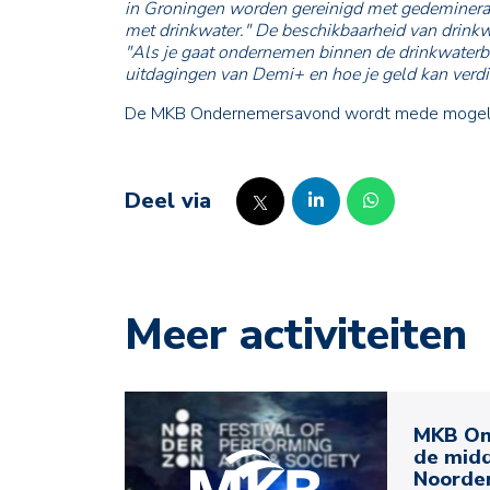
in Groningen worden gereinigd met gedeminerali
met drinkwater." De beschikbaarheid van drink
"Als je gaat ondernemen binnen de drinkwaterbran
uitdagingen van Demi+ en hoe je geld kan verd
De MKB Ondernemersavond wordt mede mogelijk 
Deel via
Meer activiteiten
MKB On
de midd
Noorde