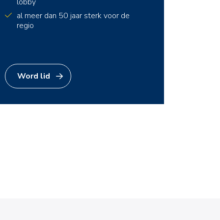
lobby
al meer dan 50 jaar sterk voor de
regio
Word lid