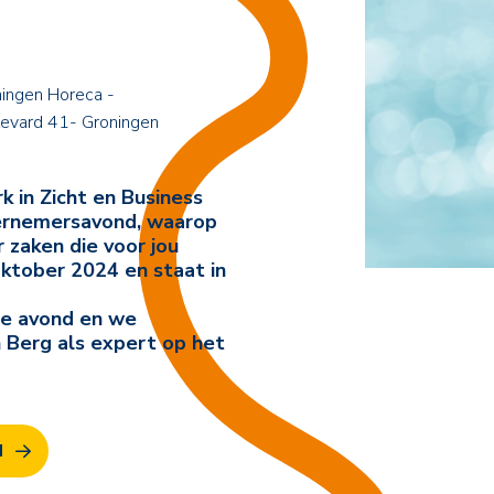
ingen Horeca -
evard 41- Groningen
in Zicht en Business
ernemersavond, waarop
 zaken die voor jou
 oktober 2024 en staat in
e avond en we
 Berg als expert op het
N