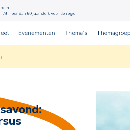
orden
Al meer dan 50 jaar sterk voor de regio
ueel
Evenementen
Thema's
Themagroe
n
savond:
rsus