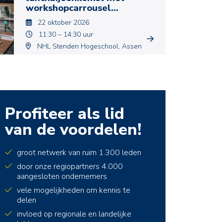
workshopcarrousel
Digitalisering
22 oktober 2026
11:30 – 14:30 uur
NHL Stenden Hogeschool, Assen
Profiteer als lid
van de voordelen!
groot netwerk van ruim 1.300 leden
door onze regiopartners 4.000
aangesloten ondernemers
vele mogelijkheden om kennis te
delen
invloed op regionale en landelijke