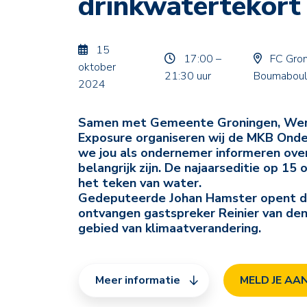
drinkwatertekort
15
17:00 –
FC Gron
oktober
21:30 uur
Boumaboul
2024
Samen met Gemeente Groningen, Werk 
Exposure organiseren wij de MKB Ond
we jou als ondernemer informeren over
belangrijk zijn. De najaarseditie op 15
het teken van water.
Gedeputeerde Johan Hamster opent d
ontvangen gastspreker Reinier van den
gebied van klimaatverandering.
Meer informatie
MELD JE AA