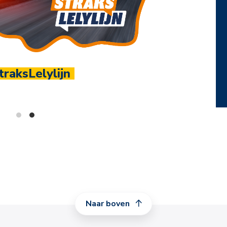
1.100+ leden
t ondernemersnetwerk van Noord Nederland
Naar boven