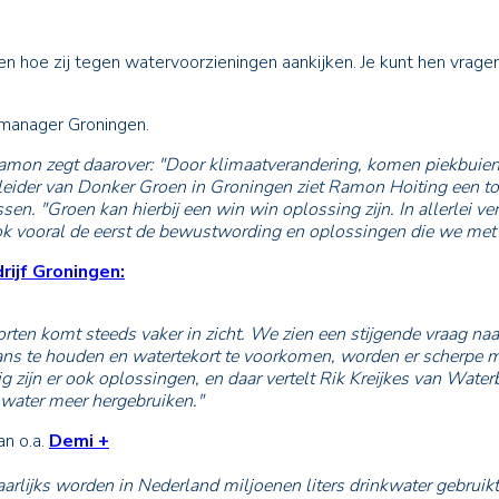
n hoe zij tegen watervoorzieningen aankijken. Je kunt hen vrage
smanager Groningen.
mon zegt daarover: "Door klimaatverandering, komen piekbuien, w
gsleider van Donker Groen in Groningen ziet Ramon Hoiting een
n. "Groen kan hierbij een win win oplossing zijn. In allerlei ve
ok vooral de eerst de bewustwording en oplossingen die we met 
ijf Groningen:
orten komt steeds vaker in zicht. We zien een stijgende vraag n
s te houden en watertekort te voorkomen, worden er scherpe ma
 zijn er ook oplossingen, en daar vertelt Rik Kreijkes van Water
water meer hergebruiken."
n o.a.
Demi +
 "Jaarlijks worden in Nederland miljoenen liters drinkwater gebr