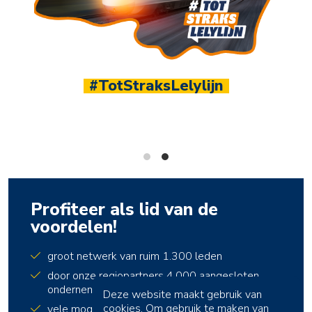
1.100+ leden
Sluit je aan bij hét ondernemersnetwerk van Noord
Nederland
Profiteer als lid van de
voordelen!
groot netwerk van ruim 1.300 leden
door onze regiopartners 4.000 aangesloten
ondernemers
Deze website maakt gebruik van
cookies. Om gebruik te maken van
vele mogelijkheden om kennis te delen