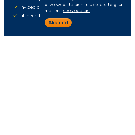
onze website dient u akkoord te gaan
invloed op regionale en landelijke lobby
met ons
cookiebeleid
.
al meer dan 50 jaar sterk voor de regio
Akkoord
Word lid
Naar boven