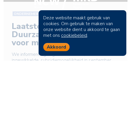
Deze website maakt gebruik van
cookies. Om gebruik te maken van
onze website dient u akkoord te gaan
met ons
cookiebeleid
.
Akkoord
GROENE GROEI
Dringend actie nodig om
netcongestieproblemen
aan te aan pakken