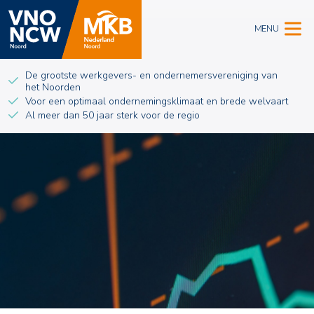
MENU
De grootste werkgevers- en ondernemersvereniging van
het Noorden
Voor een optimaal ondernemingsklimaat en brede welvaart
Al meer dan 50 jaar sterk voor de regio