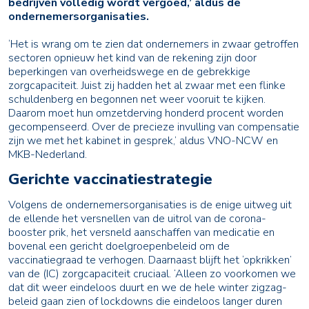
bedrijven volledig wordt vergoed,’ aldus de
ondernemersorganisaties.
‘Het is wrang om te zien dat ondernemers in zwaar getroffen
sectoren opnieuw het kind van de rekening zijn door
beperkingen van overheidswege en de gebrekkige
zorgcapaciteit. Juist zij hadden het al zwaar met een flinke
schuldenberg en begonnen net weer vooruit te kijken.
Daarom moet hun omzetderving honderd procent worden
gecompenseerd. Over de precieze invulling van compensatie
zijn we met het kabinet in gesprek,’ aldus VNO-NCW en
MKB-Nederland.
Gerichte vaccinatiestrategie
Volgens de ondernemersorganisaties is de enige uitweg uit
de ellende het versnellen van de uitrol van de corona-
booster prik, het versneld aanschaffen van medicatie en
bovenal een gericht doelgroepenbeleid om de
vaccinatiegraad te verhogen. Daarnaast blijft het ‘opkrikken’
van de (IC) zorgcapaciteit cruciaal. ‘Alleen zo voorkomen we
dat dit weer eindeloos duurt en we de hele winter zigzag-
beleid gaan zien of lockdowns die eindeloos langer duren