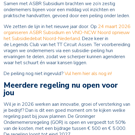
Samen met ASBR Subsidium brachten we zo’n zestig
ondernemers bijeen voor een middag vol inzichten en
praktische handvatten, gevoed door een peiling onder leden.
We zetten de lijn in het nieuwe jaar door. Op
24 maart 2026
organiseren ASBR Subsidium en VNO-NCW Noord opnieuw
het Subsidiedebat Noord-Nederland
. Deze keer in
de Legends Club van het TT Circuit Assen. Ter voorbereiding
vragen we ondernemers via een subsidie-peiling hun
ervaringen te delen, zodat we scherper kunnen agenderen
waar het schuurt én waar kansen liggen.
De peiling nog niet ingevuld?
Vul hem hier als nog in!
Meerdere regeling nu open voor
jou
Wil je in 2026 werken aan innovatie, groei of versterking van
je bedrijf? Dan is dit een goed moment om te kijken welke
regeling past bij jouw plannen. De Groninger
Ondernemersregeling (GOR) is open en vergoedt tot 50%
van de kosten, met een bijdrage tussen € 500 en € 5.000.
De regeling loopt tot eind 2027.