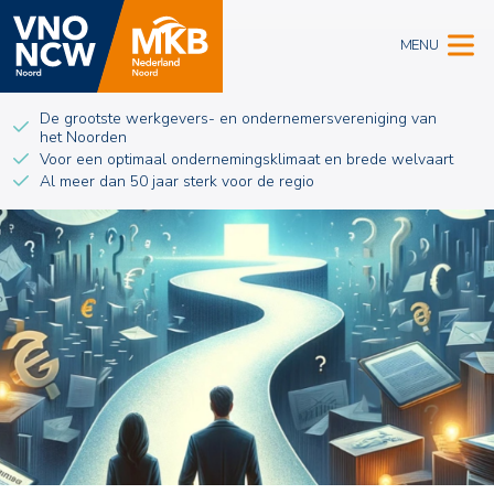
MENU
De grootste werkgevers- en ondernemersvereniging van
het Noorden
Voor een optimaal ondernemingsklimaat en brede welvaart
Al meer dan 50 jaar sterk voor de regio