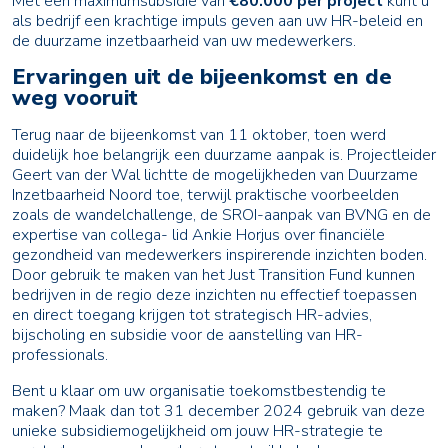
Met een maximumsubsidie van
€80.000 per project
kunt u
als bedrijf een krachtige impuls geven aan uw HR-beleid en
de duurzame inzetbaarheid van uw medewerkers.
Ervaringen uit de bijeenkomst en de
weg vooruit
Terug naar de bijeenkomst van 11 oktober, toen werd
duidelijk hoe belangrijk een duurzame aanpak is. Projectleider
Geert van der Wal lichtte de mogelijkheden van Duurzame
Inzetbaarheid Noord toe, terwijl praktische voorbeelden
zoals de wandelchallenge, de SROI-aanpak van BVNG en de
expertise van collega- lid Ankie Horjus over financiële
gezondheid van medewerkers inspirerende inzichten boden.
Door gebruik te maken van het Just Transition Fund kunnen
bedrijven in de regio deze inzichten nu effectief toepassen
en direct toegang krijgen tot strategisch HR-advies,
bijscholing en subsidie voor de aanstelling van HR-
professionals.
Bent u klaar om uw organisatie toekomstbestendig te
maken? Maak dan tot 31 december 2024 gebruik van deze
unieke subsidiemogelijkheid om jouw HR-strategie te