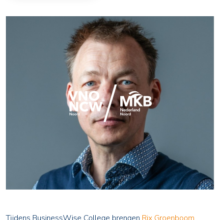
Tijdens BusinessWise College brengen
Rix Groenboom