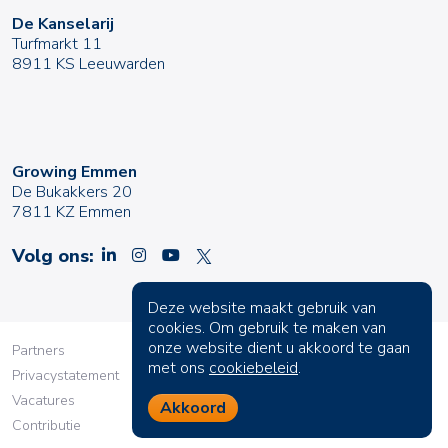
De Kanselarij
Turfmarkt 11
8911 KS Leeuwarden
Growing Emmen
De Bukakkers 20
7811 KZ Emmen
Volg ons:
Deze website maakt gebruik van
cookies. Om gebruik te maken van
onze website dient u akkoord te gaan
Partners
met ons
cookiebeleid
.
Privacystatement
Vacatures
Akkoord
Contributie