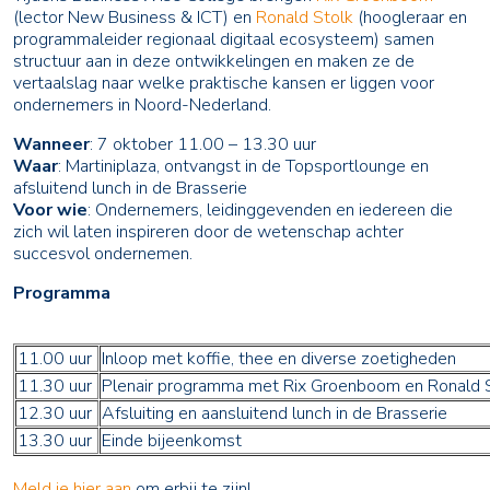
(lector New Business & ICT) en
Ronald Stolk
(hoogleraar en
programmaleider regionaal digitaal ecosysteem) samen
structuur aan in deze ontwikkelingen en maken ze de
vertaalslag naar welke praktische kansen er liggen voor
ondernemers in Noord-Nederland.
Wanneer
: 7 oktober 11.00 – 13.30 uur
Waar
: Martiniplaza, ontvangst in de Topsportlounge en
afsluitend lunch in de Brasserie
Voor wie
: Ondernemers, leidinggevenden en iedereen die
zich wil laten inspireren door de wetenschap achter
succesvol ondernemen.
Programma
11.00 uur
Inloop met koffie, thee en diverse zoetigheden
11.30 uur
Plenair programma met Rix Groenboom en Ronald 
12.30 uur
Afsluiting en aansluitend lunch in de Brasserie
13.30 uur
Einde bijeenkomst
Meld je hier aan
om erbij te zijn!