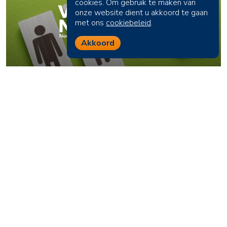
cookies. Om gebruik te maken van
onze website dient u akkoord te gaan
met ons
cookiebeleid
.
Akkoord
ARBEIDSMARKT EN ONDERWIJS
Nu doorpakken met
oplossingen krapte
arbeidsmarkt
Oproep van VNO-NCW en MKB Noord aan
Ministerie van SZW De krapte op de arbeidsmarkt is
een urgent en blijvend probleem waarvan we in