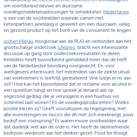
om voortdurend nieuwe en duurzame
voedingsmiddelenoplossingen te ontwikkelen.
Nedertarwe
is een van de voorbeelden waaraan samen met
ketenpartners jarenlang is gewerkt om een duurzaam, veilig
en gezond product op het bord van de consument te krijgen.
Jochen Mierau
, hoogleraar aan de RUG en verbonden aan het
grootschalige onderzoek
Lifelines
, bracht een interessante
discussie op gang door onderzoeksresultaten te delen.
Inmiddels heeft bijvoorbeeld gemiddeld meer dan de helft
van de Nederlandse bevolking overgewicht. En, voor
werkgevers interessant, het merendeel van de ziekte uitval
van werknemers is leefstijl gerelateerd. Wie is/zijn er nu aan
zet? Hoe kan het bijvoorbeeld dat er reclame voor alcohol in
een speeltuin hangt en hoe spreek je iemand aan op
ongezond gedrag, die je vervolgens in een huurhuis vol
schimmel laat wonen? En de voedingsproducenten? Welke
positie kiezen zij? Geeft vooruitlopen op regelgeving, met
alle investeringen en risico’s die dit met zich meebrengt, jouw
bedrijf een voorsprong? Er waren mooie voorbeelden waar
dat duidelijk wel aan de orde is. Het heeft de deelnemende
bedrijven wederom aan het denken gezet. Food for thougt,