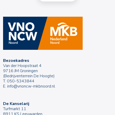
Bezoekadres
Van der Hoopstraat 4
9716 JM Groningen
(Bedrijventerrein De Hoogte)
T.
050-5343844
E.
info@vnoncw-mkbnoord.nl
De Kanselarij
Turfmarkt 11
8911 KS Leeuwarden