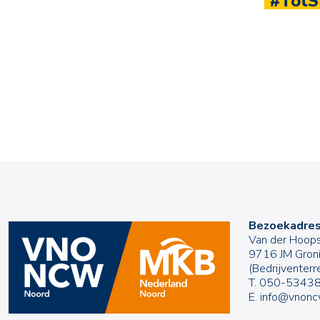
#TotSt
Bezoekadre
Van der Hoops
9716 JM Gron
(Bedrijventer
T.
050-5343
E.
info@vnonc