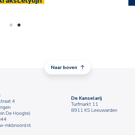
raksLelylijn
Naar boven
s
De Kanselarij
traat 4
Turfmarkt 11
ingen
8911 KS Leeuwarden
rein De Hoogte)
844
w-mkbnoord.nl