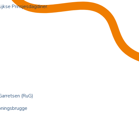
jkse Prinsjesdagdiner.
Garretsen (RuG)
Koningsbrugge