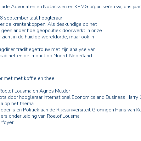
ade Advocaten en Notarissen en KPMG organiseren wij ons jaarli
16 september laat hoogleraar
ter de krantenkoppen. Als deskundige op het
 geen ander hoe geopolitiek doorwerkt in onze
nzicht in de huidige wereldorde, maar ook in
agdiner traditiegetrouw met zijn analyse van
) kabinet en de impact op Noord-Nederland.
r met met koffie en thee
Roelof Lousma en Agnes Mulder
 door hoogleraar International Economics and Business Harry 
ma op het thema
enis en Politiek aan de Rijksuniversiteit Groningen Hans van 
s onder leiding van Roelof Lousma
rfoyer