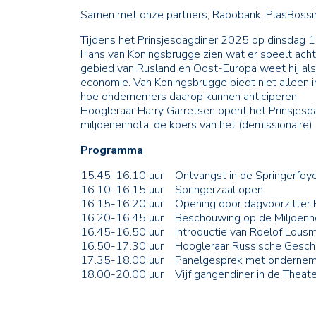
Samen met onze partners, Rabobank, PlasBossin
Tijdens het Prinsjesdagdiner 2025 op dinsdag 
Hans van Koningsbrugge zien wat er speelt ach
gebied van Rusland en Oost-Europa weet hij als
economie. Van Koningsbrugge biedt niet alleen i
hoe ondernemers daarop kunnen anticiperen.
Hoogleraar Harry Garretsen opent het Prinsjesd
miljoenennota, de koers van het (demissionaire
Programma
15.45-16.10 uur Ontvangst in de Springerfoye
16.10-16.15 uur Springerzaal open
16.15-16.20 uur Opening door dagvoorzitter 
16.20-16.45 uur Beschouwing op de Miljoennota
16.45-16.50 uur Introductie van Roelof Lous
16.50-17.30 uur Hoogleraar Russische Geschied
17.35-18.00 uur Panelgesprek met ondernemer
18.00-20.00 uur Vijf gangendiner in de Theate