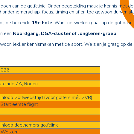
n aan de golfclinic. Onder begeleiding maak je kennis met de b
 ondernemerschap: focus, timing en af en toe gewoon durven sla
n bij de bekende
19e hole
. Want netwerken gaat op de golfbaan m
aan een
Noordgang, DGA-cluster of Jongleren-groep
.
gewoon lekker kennismaken met de sport. We zien je graag op de 
 2026
steinde 7A, Roden
Inloop Golfwedstrijd (voor golfers mét GVB)
Start eerste flight
Inloop deelnemers golfclinic
Welkom