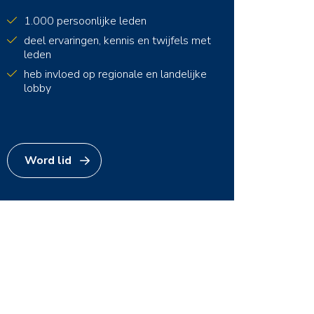
1.000 persoonlijke leden
deel ervaringen, kennis en twijfels met
leden
heb invloed op regionale en landelijke
lobby
Word lid
en
erk van Noord Nederland