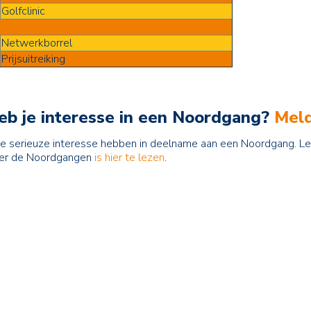
Golfclinic
Netwerkborrel
Prijsuitreiking
b je interesse in een Noordgang?
Meld
ie serieuze interesse hebben in deelname aan een Noordgang. 
ver de Noordgangen
is hier te lezen
.