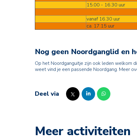
15.00 - 16.30 uur
vanaf 16.30 uur
ca. 17.15 uur
Nog geen Noordganglid en he
Op het Noordganguitje zijn ook leden welkom d
weet vind je een passende Noordgang. Meer o
Deel via
Meer activiteiten