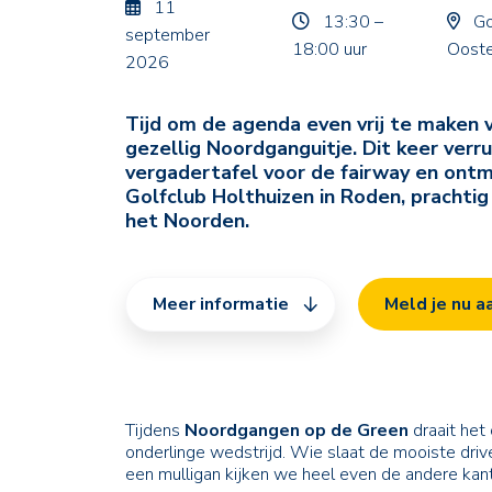
11
13:30 –
Go
september
18:00 uur
Ooste
2026
Tijd om de agenda even vrij te maken 
gezellig Noordganguitje. Dit keer verr
vergadertafel voor de fairway en ontm
Golfclub Holthuizen in Roden, prachtig
het Noorden.
Meer informatie
Meld je nu a
Tijdens
Noordgangen op de Green
draait het
onderlinge wedstrijd. Wie slaat de mooiste driv
een mulligan kijken we heel even de andere kant