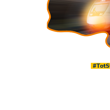
#TotStraksLelylijn