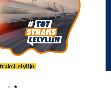
1.100+ led
Sluit je aan bij hét ondernemersnetw