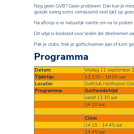
Nog geen GVB? Geen probleem. Dan kun je meedoe
goede swing soms verrassend veel lijkt op goed
Na afloop is er natuurlijk ruimte om na te prate
Dit uitje is bedoeld voor leden die deelnemen 
Pak je clubs, trek je golfschoenen aan of kom 
Programma
Datum:
Vrijdag 11 september
Tijdstip:
13.130 - 18.00 uur
Locatie:
Golfclub Holthuizen Oo
Programma:
Golfwedstrijd
vanaf 13.30 uur
14.20 uur
Clinic
14.15 - 14.45 uur
14.45 uur