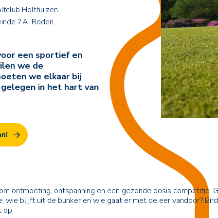
lfclub Holthuizen
inde 7A, Roden
voor een sportief en
uilen we de
oeten we elkaar bij
 gelegen in het hart van
an!
 om ontmoeting, ontspanning en een gezonde dosis competitie. 
e, wie blijft uit de bunker en wie gaat er met de eer vandoor? B
 op.