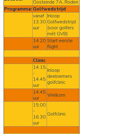
Oosteinde 7A, Roden
Programma:
Golfwedstrijd
vanaf
Inloop
13.30
Golfwedstrijd
uur
(voor golfers
mét GVB)
14.20
Start eerste
uur
flight
Clinic
14.15
Inloop
-
deelnemers
14.45
golfclinic
uur
14.45
Welkom
uur
15.00
-
Golfclinic
16.30
uur