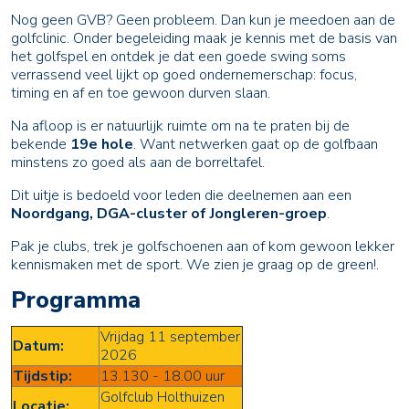
Nog geen GVB? Geen probleem. Dan kun je meedoen aan de
golfclinic. Onder begeleiding maak je kennis met de basis van
het golfspel en ontdek je dat een goede swing soms
verrassend veel lijkt op goed ondernemerschap: focus,
timing en af en toe gewoon durven slaan.
Na afloop is er natuurlijk ruimte om na te praten bij de
bekende
19e hole
. Want netwerken gaat op de golfbaan
minstens zo goed als aan de borreltafel.
Dit uitje is bedoeld voor leden die deelnemen aan een
Noordgang, DGA-cluster of Jongleren-groep
.
Pak je clubs, trek je golfschoenen aan of kom gewoon lekker
kennismaken met de sport. We zien je graag op de green!.
Programma
Vrijdag 11 september
Datum:
2026
Tijdstip:
13.130 - 18.00 uur
Golfclub Holthuizen
Locatie: