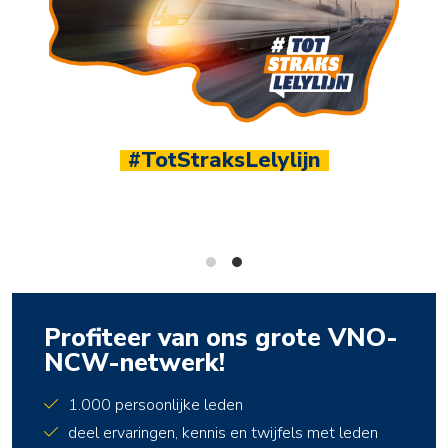
1.100+ leden
Sluit je aan bij hét ondernemersnetwerk van Noord
Nederland
Profiteer van ons grote VNO-
NCW-netwerk!
1.000 persoonlijke leden
deel ervaringen, kennis en twijfels met leden