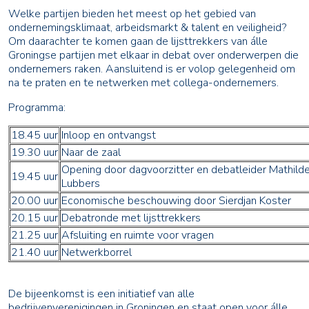
Welke partijen bieden het meest op het gebied van
ondernemingsklimaat, arbeidsmarkt & talent en veiligheid?
Om daarachter te komen gaan de lijsttrekkers van álle
Groningse partijen met elkaar in debat over onderwerpen die
ondernemers raken. Aansluitend is er volop gelegenheid om
na te praten en te netwerken met collega-ondernemers.
Programma:
18.45 uur
Inloop en ontvangst
19.30 uur
Naar de zaal
Opening door dagvoorzitter en debatleider Mathild
19.45 uur
Lubbers
20.00 uur
Economische beschouwing door Sierdjan Koster
20.15 uur
Debatronde met lijsttrekkers
21.25 uur
Afsluiting en ruimte voor vragen
21.40 uur
Netwerkborrel
De bijeenkomst is een initiatief van alle
bedrijvenverenigingen in Groningen en staat open voor álle