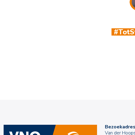
#TotStraksLelylijn
Bezoekadre
Van der Hoops