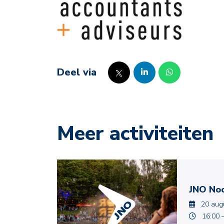
Deel via
Meer activiteiten
JNO Noo
20 aug
16:00 –