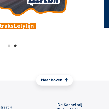
60
Sluit je aan bij hét onder
Naar boven
s
De Kanselarij
traat 4