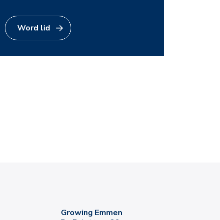
Word lid
0+ leden
nemersnetwerk van Noord Nederland
Growing Emmen