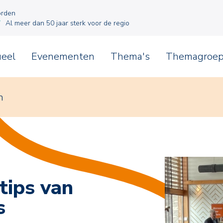
orden
Al meer dan 50 jaar sterk voor de regio
ueel
Evenementen
Thema's
Themagroe
n
tips van
s