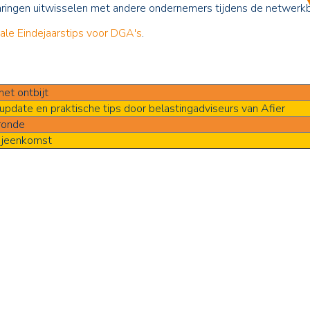
varingen uitwisselen met andere ondernemers tijdens de netwerkb
ale Eindejaarstips voor DGA's
.
met ontbijt
 update en praktische tips door belastingadviseurs van Afier
ronde
ijeenkomst