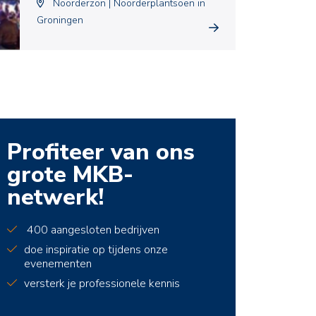
Noorderzon | Noorderplantsoen in
Groningen
Profiteer van ons
grote MKB-
netwerk!
400 aangesloten bedrijven
doe inspiratie op tijdens onze
evenementen
versterk je professionele kennis