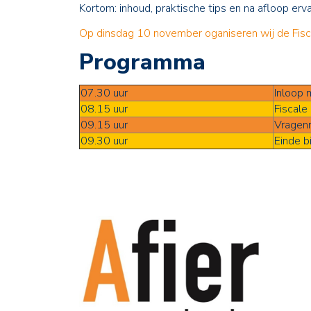
Kortom: inhoud, praktische tips en na afloop er
Op dinsdag 10 november oganiseren wij de Fisc
Programma
07.30 uur
Inloop 
08.15 uur
Fiscale
09.15 uur
Vragen
09.30 uur
Einde b